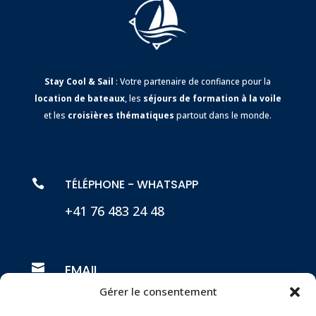
Stay Cool & Sail
: Votre partenaire de confiance pour la
location de bateaux
, les
séjours de formation à la voile
et les
croisières thématiques
partout dans le monde.
TÉLÉPHONE - WHATSAPP

+41 76 483 24 48

EMAIL
Gérer le consentement
francois@staycoolandsail.com